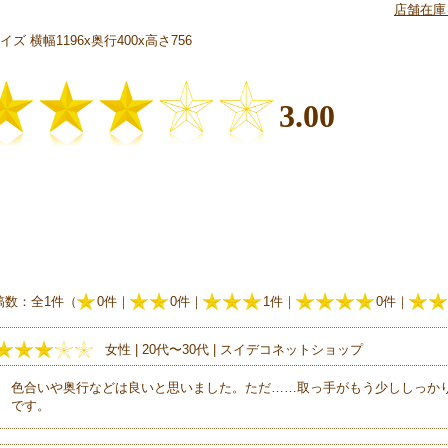
店舗在庫
イズ 横幅1196x奥行400x高さ756
3.00
稿数：全1件（
0件｜
0件｜
1件｜
0件｜
女性 | 20代〜30代 | スイデコネットショップ
色合いや奥行などは良いと思いました。ただ……取っ手がもう少ししっか
です。