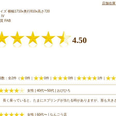
店舗在庫
イズ 横幅1710x奥行810x高さ720
 IV
質 FAB
4.50
稿数：全2件（
0件｜
0件｜
0件｜
1件｜
女性 | 40代〜50代 | おびひろ
長く座っていると、たまにスプリングが当たる時がありますが、形も大き
女性 | 60代〜 | なんごう店