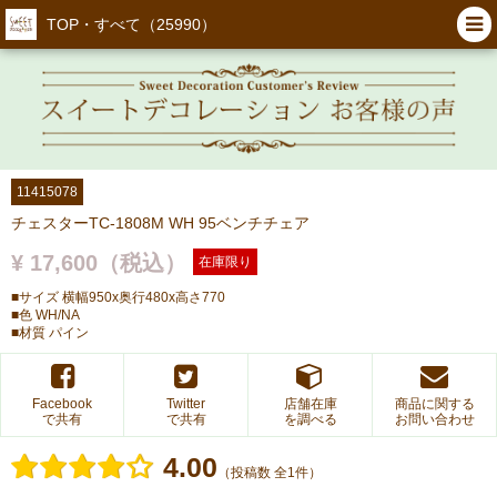
TOP・すべて（25990）
11415078
チェスターTC-1808M WH 95ベンチチェア
¥ 17,600（税込）
在庫限り
■サイズ 横幅950x奥行480x高さ770
■色 WH/NA
■材質 パイン
Facebook
Twitter
店舗在庫
商品に関する
で共有
で共有
を調べる
お問い合わせ
4.00
（投稿数 全1件）