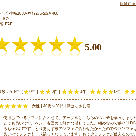
店舗在庫
イズ 横幅1050x奥行275x高さ460
 DGY
質 FAB
5.00
稿数：全1件（
0件｜
0件｜
0件｜
0件｜
女性 | 40代〜50代 | 新はっさむ店
使用しているソファに合わせて、テーブルとこちらのベンチを購入しまし
とても良いです。ベンチも固めで好きな感じでした。細めなので狭い1LD
ろもGOODです。とりあえず家のソファに合わせたかったので今回ソファ
良いのでソファも一式欲しくなっています。もう少しソファが使えるので