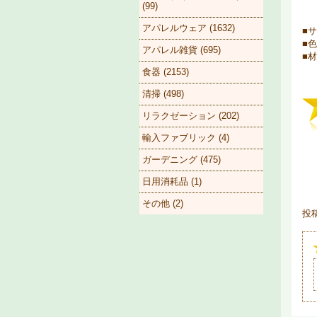
(99)
アパレルウェア (1632)
■サ
■色
アパレル雑貨 (695)
■
食器 (2153)
清掃 (498)
リラクゼーション (202)
輸入ファブリック (4)
ガーデニング (475)
日用消耗品 (1)
その他 (2)
投