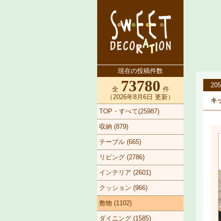
現在の投稿件数
73780
205
全
件
（2026年8月6日 更新）
キッ
TOP・すべて(25987)
収納 (879)
テーブル (665)
リビング (2786)
インテリア (2601)
クッション (966)
敷物 (1102)
ダイニング (1585)