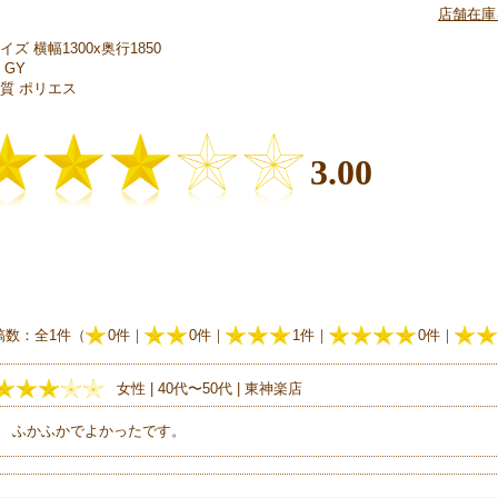
店舗在庫
イズ 横幅1300x奥行1850
 GY
材質 ポリエス
3.00
稿数：全1件（
0件｜
0件｜
1件｜
0件｜
女性 | 40代〜50代 | 東神楽店
ふかふかでよかったです。