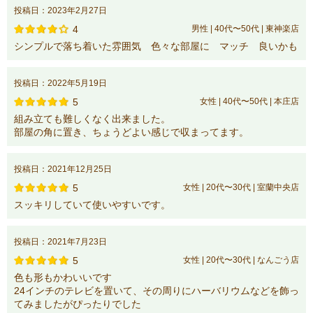
投稿日：2023年2月27日
4
男性 | 40代〜50代 | 東神楽店
シンプルで落ち着いた雰囲気 色々な部屋に マッチ 良いかも
投稿日：2022年5月19日
5
女性 | 40代〜50代 | 本庄店
組み立ても難しくなく出来ました。
部屋の角に置き、ちょうどよい感じで収まってます。
投稿日：2021年12月25日
5
女性 | 20代〜30代 | 室蘭中央店
スッキリしていて使いやすいです。
投稿日：2021年7月23日
5
女性 | 20代〜30代 | なんごう店
色も形もかわいいです
24インチのテレビを置いて、その周りにハーバリウムなどを飾っ
てみましたがぴったりでした