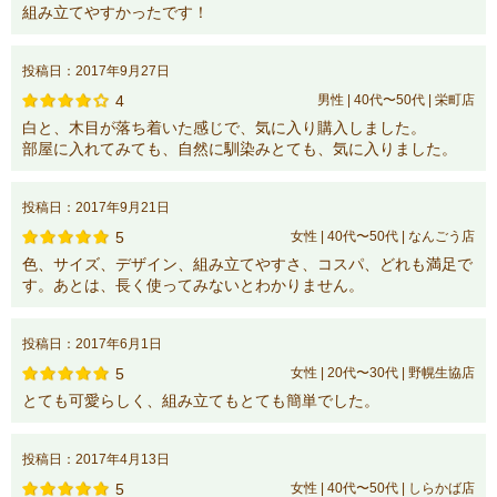
組み立てやすかったです！
投稿日：2017年9月27日
4
男性 | 40代〜50代 | 栄町店
白と、木目が落ち着いた感じで、気に入り購入しました。
部屋に入れてみても、自然に馴染みとても、気に入りました。
投稿日：2017年9月21日
5
女性 | 40代〜50代 | なんごう店
色、サイズ、デザイン、組み立てやすさ、コスパ、どれも満足で
す。あとは、長く使ってみないとわかりません。
投稿日：2017年6月1日
5
女性 | 20代〜30代 | 野幌生協店
とても可愛らしく、組み立てもとても簡単でした。
投稿日：2017年4月13日
5
女性 | 40代〜50代 | しらかば店