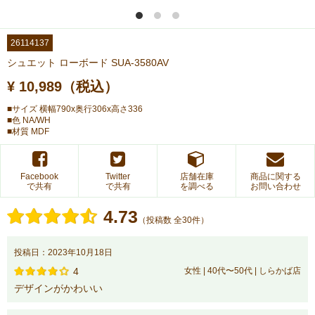
26114137
シュエット ローボード SUA-3580AV
¥ 10,989（税込）
■サイズ 横幅790x奥行306x高さ336
■色 NA/WH
■材質 MDF
Facebook
Twitter
店舗在庫
商品に関する
で共有
で共有
を調べる
お問い合わせ
4.73
（投稿数 全30件）
投稿日：2023年10月18日
4
女性 | 40代〜50代 | しらかば店
デザインがかわいい