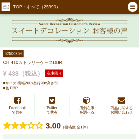
TOP・すべて（25990）
52500354
CH-410カトラリーケースDBR
¥ 438（税込）
在庫限り
■サイズ 横幅260x奥行90x高さ50
■色 DBR
Facebook
Twitter
店舗在庫
商品に関する
で共有
で共有
を調べる
お問い合わせ
3.00
（投稿数 全1件）