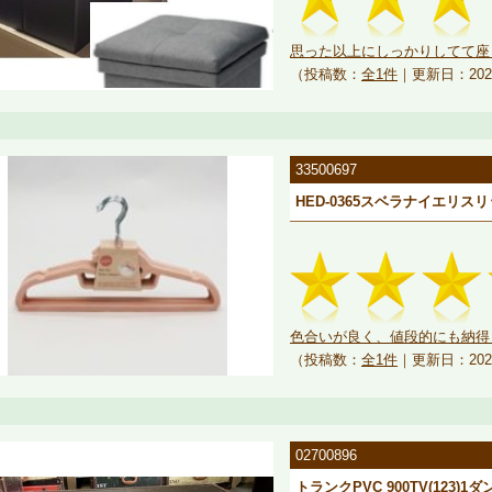
思った以上にしっかりしてて座り
（投稿数：
全1件
｜更新日：202
33500697
HED-0365スベラナイエリス
色合いが良く、値段的にも納得し
（投稿数：
全1件
｜更新日：202
02700896
トランクPVC 900TV(123)1