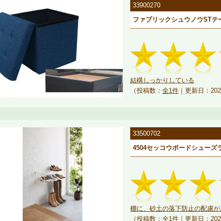
33900270
ファブリックシュウノウSTテーブ
結構しっかりしている
（投稿数：
全1件
｜更新日：202
33500702
4504セッコウボードシューズ
棚に、砂土の落下防止の配慮があ
（投稿数：
全1件
｜更新日：202