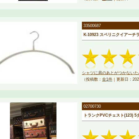
33500687
K-10923 スベリニクイアーチ
シャツに肩のあとがつかないため
（投稿数：
全1件
｜更新日：202
02700730
トランクPVCチェスト(123) 5ダ