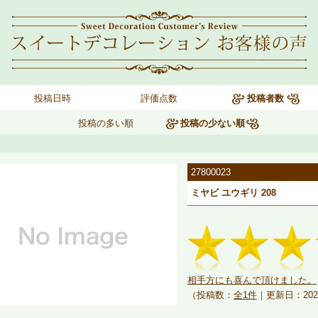
投稿日時
評価点数
投稿者数
投稿の多い順
投稿の少ない順
27800023
ミヤビ ユウギリ 208
相手方にも喜んで頂けました。
（投稿数：
全1件
｜更新日：202