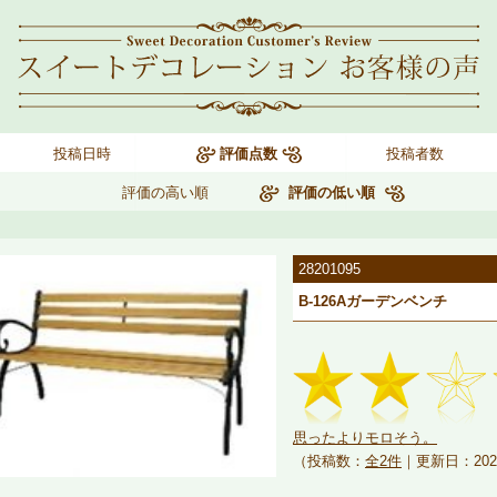
投稿日時
評価点数
投稿者数
評価の高い順
評価の低い順
28201095
B-126Aガーデンベンチ
思ったよりモロそう。
（投稿数：
全2件
｜更新日：202