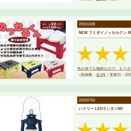
28301008
NEW フミダイノッカルクン R
色が赤でも独特なので、もう少し
（投稿数：
全1件
｜更新日：202
28200766
ハドリー LEDランタンNV