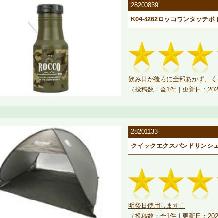
28200839
K04-8262ロッコワンタッチボト
飲み口が後ろに全部あかず、くち
（投稿数：
全1件
｜更新日：202
28201133
クイックエクスパンドサンシェ
明後日使用します！
（投稿数：
全1件
｜更新日：202