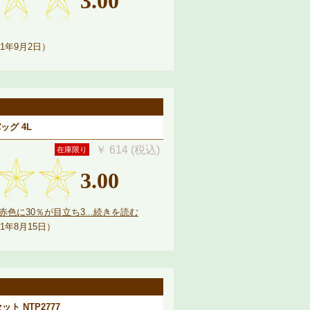
3.00
1年9月2日）
ッグ 4L
￥ 614 (税込)
在庫限り
3.00
色に30％が目立ち3...続きを読む
1年8月15日）
 NTP2777